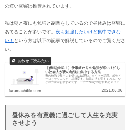
の短い昼寝は推奨されています。
私は朝と夜にも勉強と副業をしているので昼休みは昼寝に
あてることが多いです。
夜も勉強したいけど集中できな
い！
という方は以下の記事で解説しているのでご覧くださ
い。
【仮眠はNG！】仕事終わりの勉強が眠い！忙し
い社会人が夜の勉強に集中する方法
夜の勉強で集中力を保つには運動、タイマー活用、ポモド
ーロ・テクニック、場所変え、勉強方法を変えてみる、な
どの方法がおすすめです。一方でNGなのは仮眠とカフェイ
ン。夜の睡眠を妨げ、次の日の夜の勉強にも悪影響を与え
る負の循環につながるため避けましょう。
2021.06.06
furumachilife.com
昼休みを有意義に過ごして人生を充実
させよう