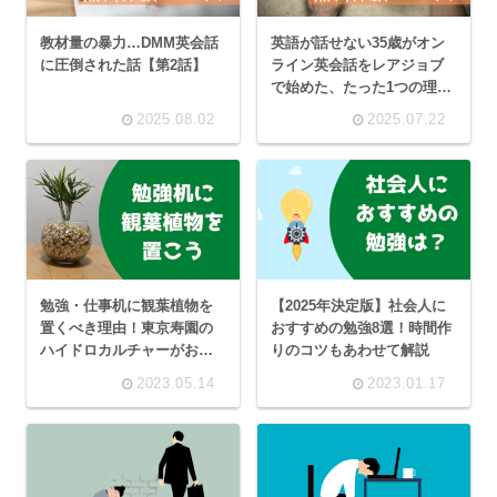
教材量の暴力…DMM英会話
英語が話せない35歳がオン
に圧倒された話【第2話】
ライン英会話をレアジョブ
で始めた、たった1つの理由
【第1話】
2025.08.02
2025.07.22
勉強・仕事机に観葉植物を
【2025年決定版】社会人に
置くべき理由！東京寿園の
おすすめの勉強8選！時間作
ハイドロカルチャーがおす
りのコツもあわせて解説
すめ
2023.05.14
2023.01.17