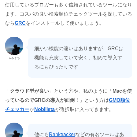
使用しているブロガーも多く信頼されているツールになり
ます。コスパの良い検索順位チェックツールを探している
なら
GRC
をインストールして使いましょう。
細かい機能の違いはありますが、GRCは
機能も充実していて安く、初めて導入す
ふるまち
るにもぴったりです
「
クラウド型が良い
」という方や、私のように「
Macを使
っているのでGRCの導入が面倒！
」という方は
GMO順位
チェッカー
か
Nobilista
が選択肢に入ってきます。
他にも
Ranktracker
などの有名ツールはあ