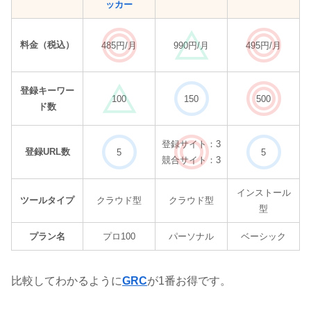
ッカー
料金（税込）
485円/月
990円/月
495円/月
登録キーワー
100
150
500
ド数
登録サイト：3
登録URL数
5
5
競合サイト：3
インストール
ツールタイプ
クラウド型
クラウド型
型
プラン名
プロ100
パーソナル
ベーシック
比較してわかるように
GRC
が1番お得です。