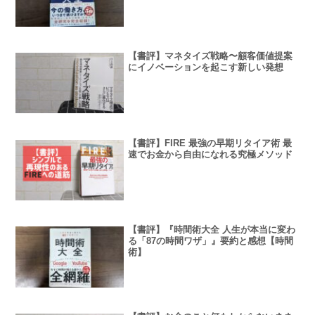
【書評】マネタイズ戦略〜顧客価値提案
にイノベーションを起こす新しい発想
【書評】FIRE 最強の早期リタイア術 最
速でお金から自由になれる究極メソッド
【書評】『時間術大全 人生が本当に変わ
る「87の時間ワザ」』要約と感想【時間
術】